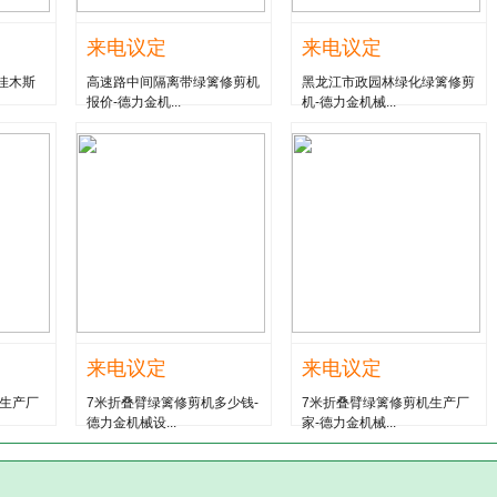
来电议定
来电议定
佳木斯
高速路中间隔离带绿篱修剪机
黑龙江市政园林绿化绿篱修剪
报价-德力金机...
机-德力金机械...
来电议定
来电议定
机生产厂
7米折叠臂绿篱修剪机多少钱-
7米折叠臂绿篱修剪机生产厂
德力金机械设...
家-德力金机械...