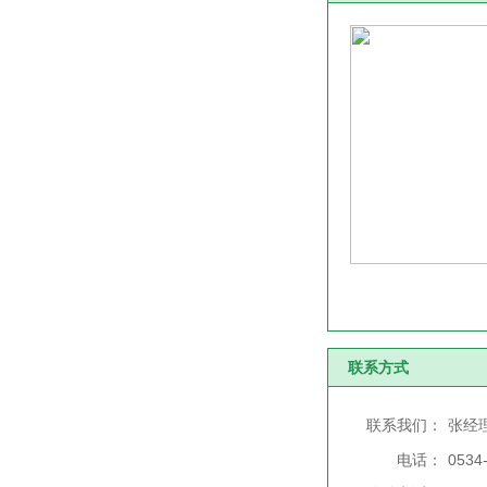
联系方式
联系我们：
张经
电话：
0534