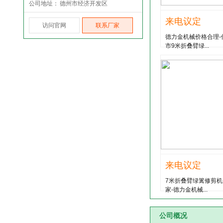
公司地址：
德州市经济开发区
来电议定
访问官网
联系厂家
德力金机械价格合理-
市9米折叠臂绿...
来电议定
7米折叠臂绿篱修剪
家-德力金机械...
公司概况