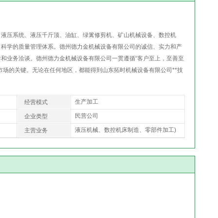
、液压系统、液压千斤顶、油缸、绿篱修剪机、矿山机械设备、数控机
、科学的质量管理体系。德州德力金机械设备有限公司的诚信、实力和产
和业务洽谈。德州德力金机械设备有限公司一贯遵循“客户至上，至善至
市场的关键。无论在任何地区，都能得到山东拓时机械设备有限公司**技
生产加工
经营模式
民营公司
企业类型
液压机械、数控机床制造、零部件加工)
主营业务