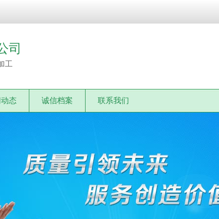
公司
加工
闻动态
诚信档案
联系我们